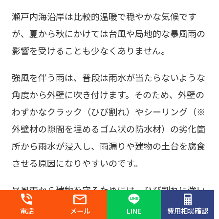
瀬戸内海沿岸は比較的温暖で穏やかな気候です
が、夏から秋にかけては台風や局地的な暴風雨の
影響を受けることも少なくありません。
強風を伴う雨は、普段は雨水が当たらないような
角度から外壁に吹き付けます。そのため、外壁の
わずかなクラック（ひび割れ）やシーリング（※
外壁材の隙間を埋めるゴム状の防水材）の劣化箇
所から雨水が浸入し、雨漏りや建物の土台を腐食
させる原因になりやすいのです。
暴風雨から建物を守るためには、ひび割れに強い
弾性塗料の使用や、防水性の高いシーリング材を
電話
メール
LINE
費用相場確認