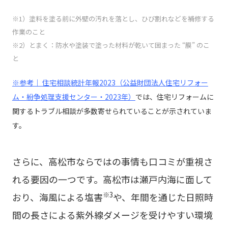
※1）塗料を塗る前に外壁の汚れを落とし、ひび割れなどを補修する
作業のこと
※2）とまく：防水や塗装で塗った材料が乾いて固まった “膜” のこ
と
※参考｜ 住宅相談統計年報2023（公益財団法人住宅リフォー
ム・紛争処理支援センター・2023年）
では、住宅リフォームに
関するトラブル相談が多数寄せられていることが示されていま
す。
さらに、高松市ならではの事情も口コミが重視さ
れる要因の一つです。高松市は瀬戸内海に面して
※3
おり、海風による塩害
や、年間を通じた日照時
間の長さによる紫外線ダメージを受けやすい環境