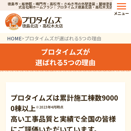
徳島市・板野郡・鳴門市・高松市・さぬき市の外壁塗装・屋根塗装なら株
式会社明ホームプラン｜プロタイムズ徳島北店・高松木太店
メニュー
徳島北店・高松木太店
HOME
プロタイムズが選ばれる5つの理由
>
プロタイムズが
選ばれる5つの理由
プロタイムズは累計施工棟数
9000
0棟以上
※2023年4月時点
高い工事品質と実績で全国の
皆様
にご評価いただいています。