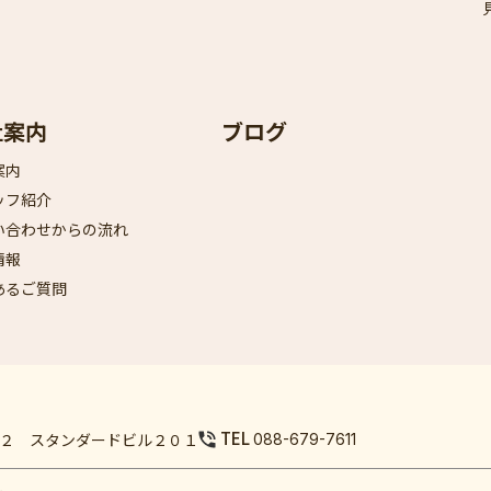
社案内
ブログ
案内
ッフ紹介
い合わせからの流れ
情報
あるご質問
TEL
－７２ スタンダードビル２０１
088-679-7611