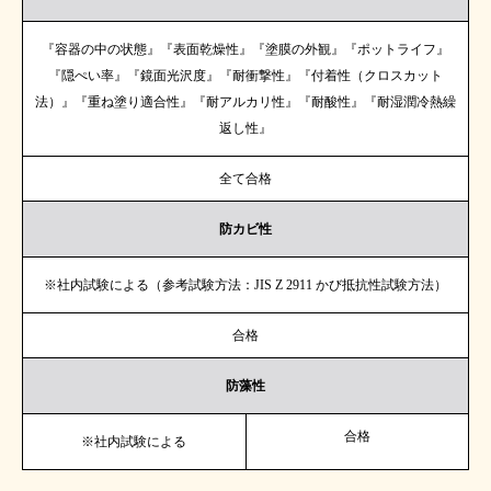
『容器の中の状態』『表面乾燥性』『塗膜の外観』『ポットライフ』
『隠ぺい率』『鏡面光沢度』『耐衝撃性』『付着性（クロスカット
法）』『重ね塗り適合性』『耐アルカリ性』『耐酸性』『耐湿潤冷熱繰
返し性』
全て合格
防カビ性
※社内試験による（参考試験方法：JIS Z 2911 かび抵抗性試験方法）
合格
防藻性
合格
※社内試験による