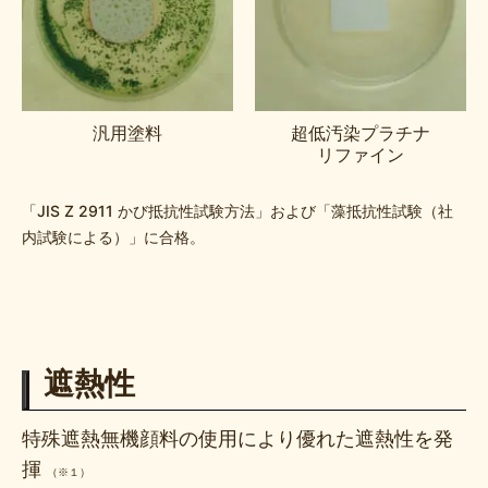
汎用塗料
超低汚染プラチナ
リファイン
「JIS Z 2911 かび抵抗性試験方法」および「藻抵抗性試験（社
内試験による）」に合格。
遮熱性
特殊遮熱無機顔料の使用により優れた遮熱性を発
揮
（※１）