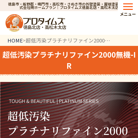
徳島市・板野郡・鳴門市・高松市・さぬき市の外壁塗装・屋根塗装なら株
式会社明ホームプラン｜プロタイムズ徳島北店・高松木太店
メニュー
徳島北店・高松木太店
HOME
超低汚染プラチナリファイン2000無機-IR
>
超低汚染プラチナリファイン2000無機-I
R