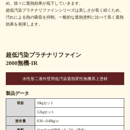
め、徐々に遮熱効果が低下していきます。
超低汚染プラチナリファインシリーズは美しさが長く続くため、
汚れによる熱の吸収を抑制。一般的な遮熱塗料に比べて長く遮熱
効果を発揮します。
超低汚染プラチナリファイン
2000無機-IR
水性形二液外壁用低汚染遮熱変性無機系上塗材
製品データ
荷姿
16kgセット
3.2kgセット
塗布量
0.30～0.40kg/㎡
希釈
ローラーの場合：0～5％（清水）