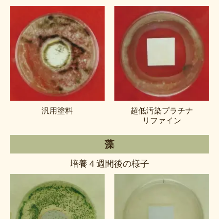
汎用塗料
超低汚染プラチナ
リファイン
藻
培養４週間後の様子