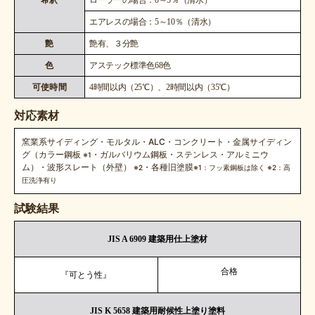
エアレスの場合：5～10％（清水）
艶
艶有、３分艶
色
アステック標準色68色
可使時間
4時間以内（25℃）、2時間以内（35℃）
対応素材
窯業系サイディング・モルタル・ALC・コンクリート・金属サイディン
グ（カラー鋼板
・ガルバリウム鋼板・ステンレス・アルミニウ
※1
ム）・波形スレート（外壁）
・各種旧塗膜
※2
※1：フッ素鋼板は除く ※2：高
圧洗浄有り
試験結果
JIS A 6909 建築用仕上塗材
合格
『可とう性』
JIS K 5658 建築用耐候性上塗り塗料