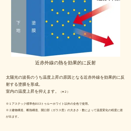
近赤外線の熱を効果的に反射
太陽光の波長のうち温度上昇の原因となる近赤外線を効果的に反
射する塗膜を形成。
室内の温度上昇を抑えます。
（※２）
※１アステック標準色8113トゥルーホワイト以外の全色で使用。
※２建物構造、断熱構造、開口部（ガラス窓）の大きさ・数によって温度変化の程度に差
が出ます。