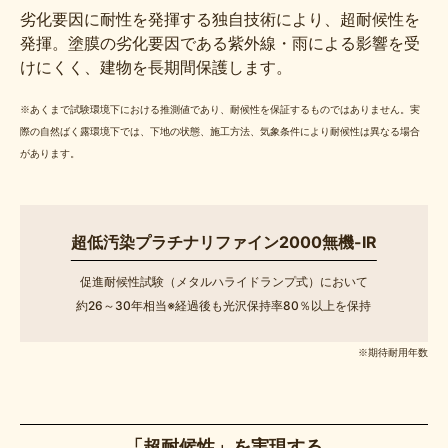
劣化要因に耐性を発揮する独自技術により、超耐候性を
発揮。塗膜の劣化要因である紫外線・雨による影響を受
けにくく、建物を長期間保護します。
※あくまで試験環境下における推測値であり、耐候性を保証するものではありません。実
際の自然ばく露環境下では、下地の状態、施工方法、気象条件により耐候性は異なる場合
があります。
超低汚染プラチナリファイン2000無機-IR
促進耐候性試験（メタルハライドランプ式）において
約26～30年相当※経過後も光沢保持率80％以上を保持
※期待耐用年数
「超耐候性」を実現する