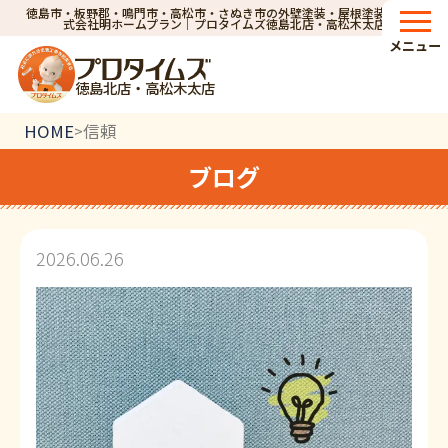
徳島市・板野郡・鳴門市・高松市・さぬき市の外壁塗装・屋根塗装なら株
式会社明ホームプラン｜プロタイムズ徳島北店・高松木太店
メニュー
徳島北店・高松木太店
HOME
信頼
>
ブログ
2026.06.26