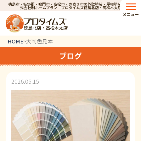
徳島市・板野郡・鳴門市・高松市・さぬき市の外壁塗装・屋根塗装なら株
式会社明ホームプラン｜プロタイムズ徳島北店・高松木太店
メニュー
徳島北店・高松木太店
HOME
大判色見本
>
ブログ
2026.05.15