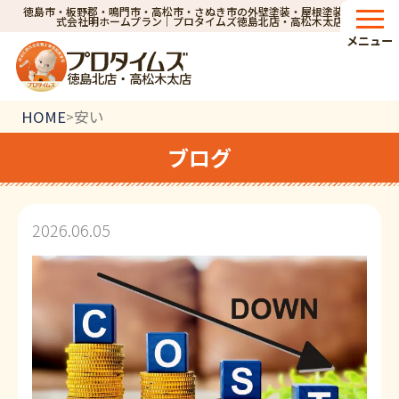
徳島市・板野郡・鳴門市・高松市・さぬき市の外壁塗装・屋根塗装なら株
式会社明ホームプラン｜プロタイムズ徳島北店・高松木太店
メニュー
徳島北店・高松木太店
HOME
安い
>
ブログ
2026.06.05