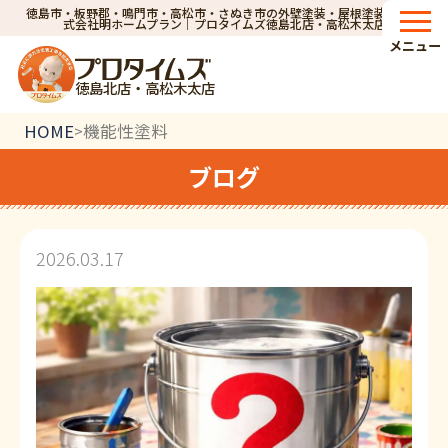
徳島市・板野郡・鳴門市・高松市・さぬき市の外壁塗装・屋根塗装なら株
式会社明ホームプラン｜プロタイムズ徳島北店・高松木太店
メニュー
徳島北店・高松木太店
HOME
機能性塗料
>
ブログ
2026.03.17