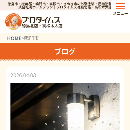
徳島市・板野郡・鳴門市・高松市・さぬき市の外壁塗装・屋根塗装なら株
式会社明ホームプラン｜プロタイムズ徳島北店・高松木太店
メニュー
徳島北店・高松木太店
HOME
鳴門市
>
ブログ
2026.04.08