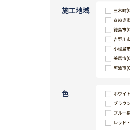
施工地域
三木町
(
さぬき
徳島市
(
吉野川
小松島
美馬市
(
阿波市
(
色
ホワイ
ブラウ
ブルー
レッド