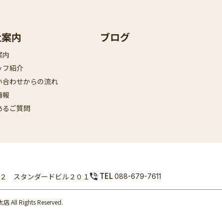
社案内
ブログ
案内
ッフ紹介
い合わせからの流れ
情報
あるご質問
TEL
－７２ スタンダードビル２０１
088-679-7611
l Rights Reserved.